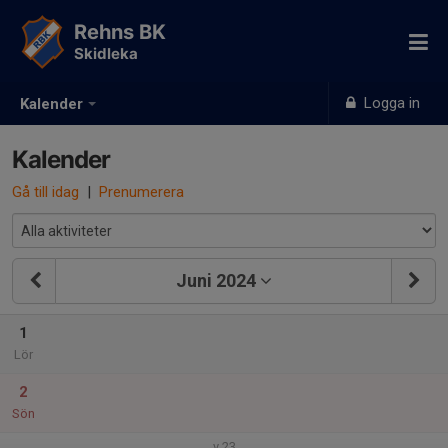
Rehns BK
Skidleka
Logga in
Kalender
Kalender
Gå till idag
|
Prenumerera
Juni 2024
1
Lör
2
Sön
v.23