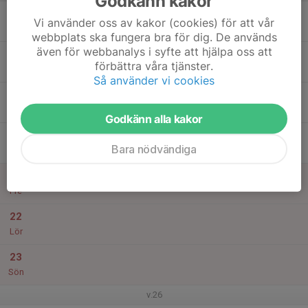
Godkänn kakor
17
Vi använder oss av kakor (cookies) för att vår
Mån
webbplats ska fungera bra för dig. De används
även för webbanalys i syfte att hjälpa oss att
18
förbättra våra tjänster.
Tis
Så använder vi cookies
19
Ons
Godkänn alla kakor
20
Bara nödvändiga
Tor
21
Fre
22
Lör
23
Sön
v.26