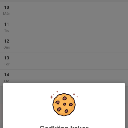
10
Mån
11
Tis
12
Ons
13
Tor
14
Fre
15
Lör
16
Sön
v.25