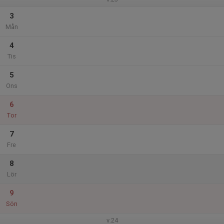
3
Mån
4
Tis
5
Ons
6
Tor
7
Fre
8
Lör
9
Sön
v.24