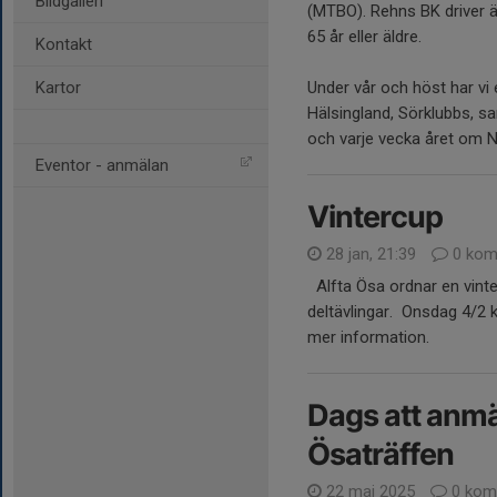
Bildgalleri
(MTBO). Rehns BK driver ä
65 år eller äldre.
Kontakt
Kartor
Under vår och höst har vi
Hälsingland, Sörklubbs, s
och varje vecka året om Na
Eventor - anmälan
Vintercup
28 jan, 21:39
0 kom
Alfta Ösa ordnar en vint
deltävlingar. Onsdag 4/2 k
mer information.
Dags att anmäl
Ösaträffen
22 maj 2025
0 kom