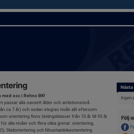
ntering
Nästa 
a med oss i Rehns BK!
Ingen 
m passar alla oavsett ålder och ambitionsnivå.
rån ca 7 år) och sedan stegras nivån allt eftersom
om orientering finns tävlingsklasser från 10 år till 95 år
Följ o
ör alla nivåer och flera olika grenar: orientering,
F
O), Skidorientering och Mountainbikeorientering