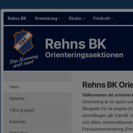
Rehns BK
Orientering
Skidor
Friidrott
Rehns BK
Orienteringssektionen
Rehns BK Orie
Hem
Välkommen att orienter
Nyheter
Orientering är en sport so
Skogslek för de yngsta (f
Våra grupper
utvecklingen går framåt. In
Kalender
och äldre, motionsklasser f
Precisionsorientering (Pre