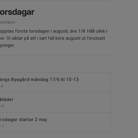
torsdagar
entarer
pptas första torsdagen i augusti, dvs 1/8. Håll utkik i
r. Vi siktar på att i vart fall köra augusti ut förutsatt
pringer.
rängs Byagård måndag 17/6 kl 10-13
0
 kläder
0
rsdagar startar 2 maj
1