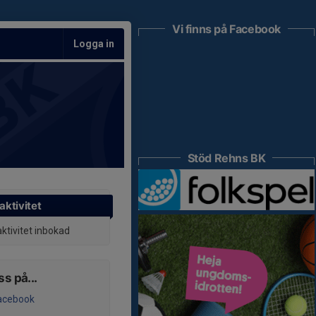
Vi finns på Facebook
Logga in
Stöd Rehns BK
aktivitet
aktivitet inbokad
ss på...
acebook