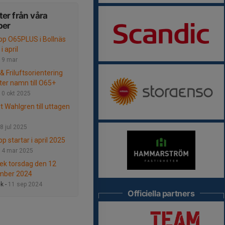
er från våra
per
pp O65PLUS i Bollnäs
i april
19 mar
& Friluftsorientering
ter namn till O65+
10 okt 2025
t Wahlgren till uttagen
8 jul 2025
p startar i april 2025
14 mar 2025
ek torsdag den 12
mber 2024
k -
11 sep 2024
Officiella partners