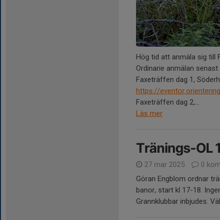
Hög tid att anmäla sig til
Ordinarie anmälan senast 
Faxeträffen dag 1, Söderh
https://eventor.orienter
Faxeträffen dag 2,...
Läs mer
Tränings-OL 1 
27 mar 2025
0 kom
Göran Engblom ordnar träni
banor, start kl 17-18. Inge
Grannklubbar inbjudes. V