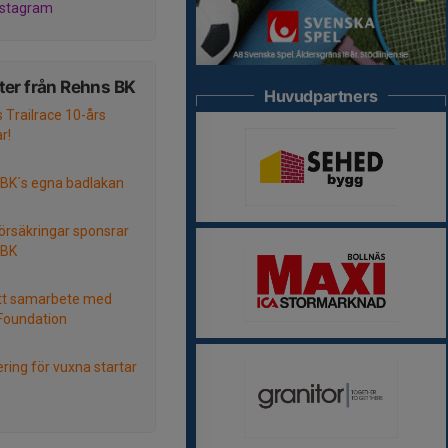
nstagram
er från Rehns BK
Huvudpartners
s Trailrace 10-års
ar!
BK´s egna badlakan
örsäkringar sponsrar
 BK
tt samarbete med
Foundation
ering för vuxna startar