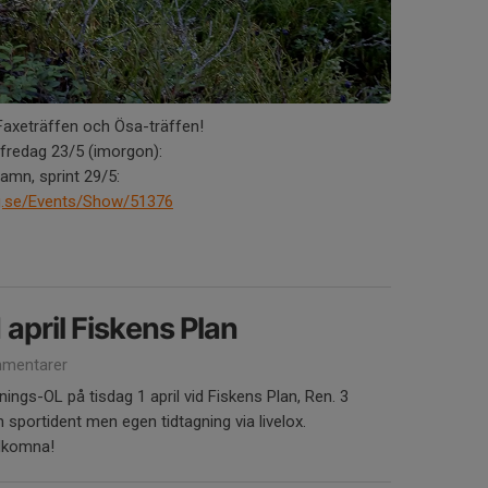
l Faxeträffen och Ösa-träffen!
fredag 23/5 (imorgon):
amn, sprint 29/5:
ing.se/Events/Show/51376
april Fiskens Plan
mentarer
ngs-OL på tisdag 1 april vid Fiskens Plan, Ren. 3
n sportident men egen tidtagning via livelox.
älkomna!