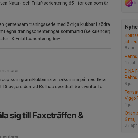
I
ven Natur- och Friluftsorientering 65+ för den som är
 en gemensam träningsserie med övriga klubbar i södra
Nyhet
amt egna träningsorienteringar sommartid (se kalender)
Bollnä
tur- & Friluftsorientering 65+.
jubiler
8 aug
Rehns 
15 jul
mentarer
DINA F
Rehns
ercup som grannklubbarna är välkomma på med flera
9 jul
l 18 avgörs den vid Bollnäs sporthall. Se eventor för
Fortsa
Viggo 
1 jul
a sig till Faxeträffen &
Orient
6 maj
23 apr
mentarer