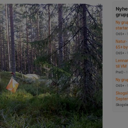
Nyhet
grup
Ny gru
startar 
O65+ -
Natur- 
65+ by
O65+ -
Lennar
till VM
PreO -
1
Ny grup
O65+ -
Skogsl
Septe
Skogsle