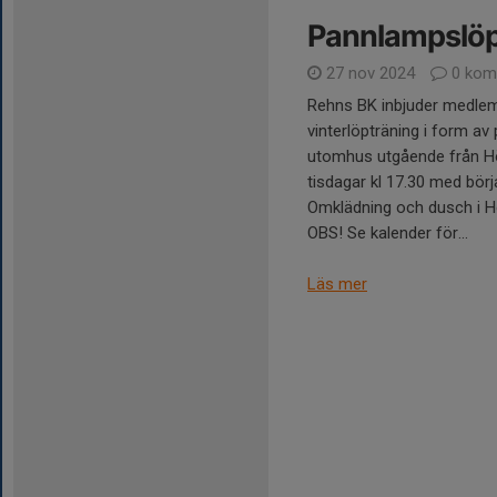
Pannlampslöp
27 nov 2024
0 kom
Rehns BK inbjuder medlem
vinterlöpträning i form a
utomhus utgående från 
tisdagar kl 17.30 med börj
Omklädning och dusch i 
OBS! Se kalender för...
Läs mer