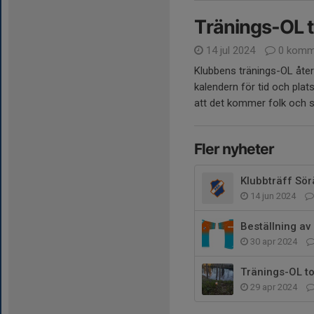
Tränings-OL 
14 jul 2024
0 komm
Klubbens tränings-OL återu
kalendern för tid och platse
att det kommer folk och s
Fler nyheter
Klubbträff Sö
14 jun 2024
Beställning av
30 apr 2024
Tränings-OL to
29 apr 2024