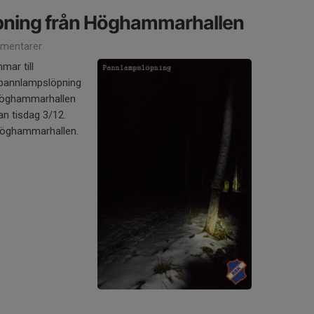
ning från Höghammarhallen
mentarer
mar till
v pannlampslöpning
Höghammarhallen
an tisdag 3/12.
Höghammarhallen.