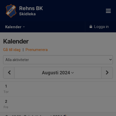
Rehns BK
Skidleka
Logga in
Kalender
Kalender
Gå till idag
|
Prenumerera
Augusti 2024
1
Tor
2
Fre