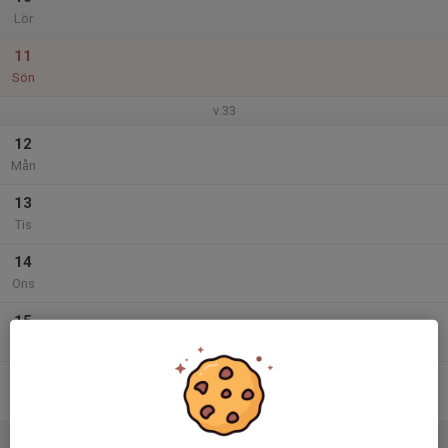
Lör
11
Sön
v.33
12
Mån
13
Tis
14
Ons
15
Tor
16
Fre
17