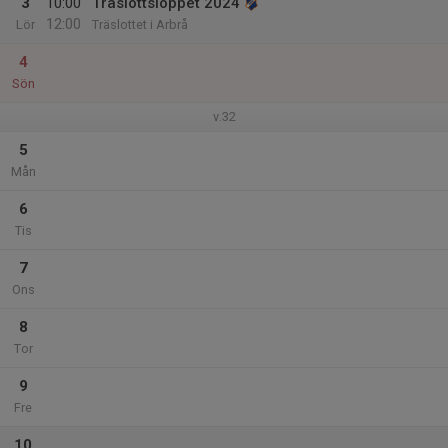
3
10:00
Träslottsloppet 2024
12:00
Lör
Träslottet i Arbrå
4
Sön
v.32
5
Mån
6
Tis
7
Ons
8
Tor
9
Fre
10