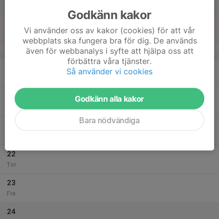
Lör
Godkänn kakor
18
Vi använder oss av kakor (cookies) för att vår
Sön
webbplats ska fungera bra för dig. De används
även för webbanalys i syfte att hjälpa oss att
v.34
förbättra våra tjänster.
19
Så använder vi cookies
Mån
20
Godkänn alla kakor
Tis
Bara nödvändiga
21
Ons
22
Tor
23
Fre
24