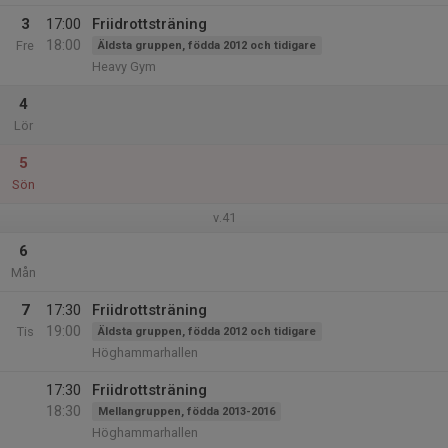
3
17:00
Friidrottsträning
18:00
Fre
Äldsta gruppen, födda 2012 och tidigare
Heavy Gym
4
Lör
5
Sön
v.41
6
Mån
7
17:30
Friidrottsträning
19:00
Tis
Äldsta gruppen, födda 2012 och tidigare
Höghammarhallen
17:30
Friidrottsträning
18:30
Mellangruppen, födda 2013-2016
Höghammarhallen