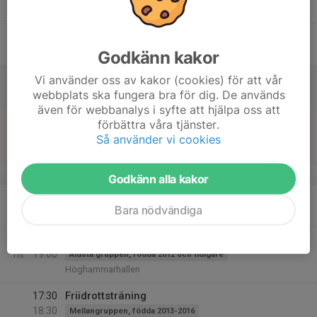
Höghammarhallen
17
Fre
Godkänn kakor
18
Vi använder oss av kakor (cookies) för att vår
webbplats ska fungera bra för dig. De används
Lör
även för webbanalys i syfte att hjälpa oss att
19
15:30
Friidrottsträning
förbättra våra tjänster.
17:00
Sön
Äldsta gruppen, födda 2012 och tidigare
Så använder vi cookies
Höghammarhallen
v.43
Godkänn alla kakor
20
Bara nödvändiga
Mån
21
17:30
Friidrottsträning
19:00
Tis
Äldsta gruppen, födda 2012 och tidigare
Höghammarhallen
17:30
Friidrottsträning
18:30
Mellangruppen, födda 2013-2016