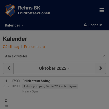
Rehns BK
Friidrottsektionen
Logga in
Kalender
Kalender
Gå till idag
|
Prenumerera
Oktober 2025
1
17:00
Friidrottsträning
18:00
Ons
Äldsta gruppen, födda 2012 och tidigare
Heavy Gym
2
Tor