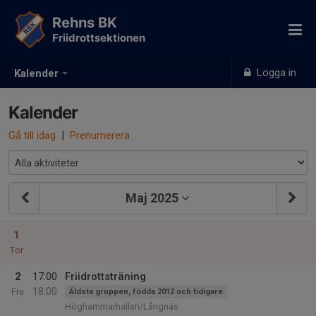
Rehns BK
Friidrottsektionen
Logga in
Kalender
Kalender
Gå till idag
|
Prenumerera
Maj 2025
1
Tor
2
17:00
Friidrottsträning
18:00
Fre
Äldsta gruppen, födda 2012 och tidigare
Höghammarhallen/Långnäs