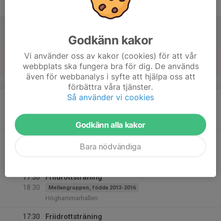
Fre
17
Lör
Godkänn kakor
18
Vi använder oss av kakor (cookies) för att vår
webbplats ska fungera bra för dig. De används
Sön
även för webbanalys i syfte att hjälpa oss att
v.21
förbättra våra tjänster.
Så använder vi cookies
19
17:00
Friidrottsträning
18:00
Mån
Äldsta gruppen, födda 2012 och tidigare
Sävstaås IP
Godkänn alla kakor
20
17:00
Friidrottsträning
Bara nödvändiga
18:30
Tis
Äldsta gruppen, födda 2012 och tidigare
Sävstaås IP
17:30
Friidrottsträning
18:30
Mellangruppen, födda 2013-2016
Höghammarhallen
17:30
Friidrottsträning