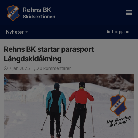
Rehns BK
Skidsektionen
Logga in
Nyheter
Rehns BK startar parasport
Längdskidåkning
7 jan 2025
0 kommentarer