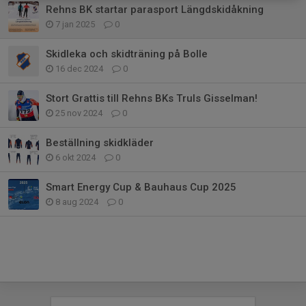
Rehns BK startar parasport Längdskidåkning
7 jan 2025
0
Skidleka och skidträning på Bolle
16 dec 2024
0
Stort Grattis till Rehns BKs Truls Gisselman!
25 nov 2024
0
Beställning skidkläder
6 okt 2024
0
Smart Energy Cup & Bauhaus Cup 2025
8 aug 2024
0