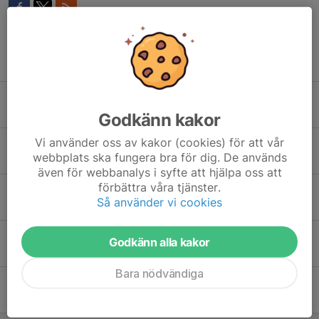
Tidigare nyheter
Påminner: Den hållbara skidåkaren! -- Anmälan
12 jan, 22:08
0
Godkänn kakor
Vi använder oss av kakor (cookies) för att vår
Rehns BK vinterjacka -- beställning
webbplats ska fungera bra för dig. De används
9 dec 2025
0
även för webbanalys i syfte att hjälpa oss att
förbättra våra tjänster.
Rehns BK skidkläder, beställning
Så använder vi cookies
9 dec 2025
0
Konstsnö på skidstadion
Godkänn alla kakor
26 nov 2025
0
Bara nödvändiga
Träna längdskidor med oss
26 sep 2025
0