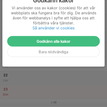
Godkänn kakor
17
Vi använder oss av kakor (cookies) för att vår
Mån
webbplats ska fungera bra för dig. De används
även för webbanalys i syfte att hjälpa oss att
18
17:30
Inomhus löpning + styrka
förbättra våra tjänster.
19:00
Tis
Höghammarhallen
Så använder vi cookies
19
Ons
Godkänn alla kakor
20
Bara nödvändiga
Tor
21
Fre
22
Lör
23
Sön
v.48