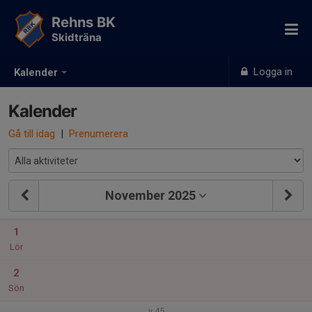
Rehns BK
Skidträna
Logga in
Kalender
Kalender
Gå till idag
|
Prenumerera
November 2025
1
Lör
2
Sön
v.45