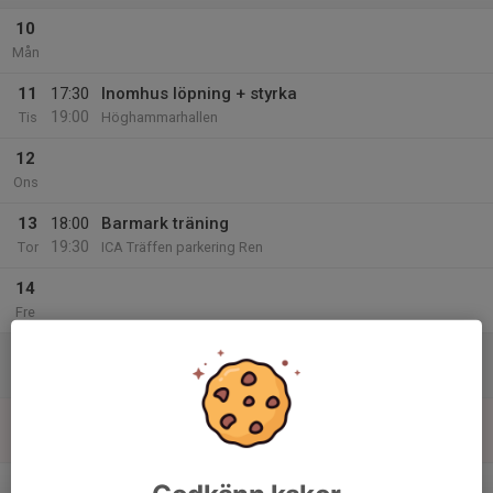
10
Mån
11
17:30
Inomhus löpning + styrka
19:00
Tis
Höghammarhallen
12
Ons
13
18:00
Barmark träning
19:30
Tor
ICA Träffen parkering Ren
14
Fre
15
Lör
16
Sön
v.47