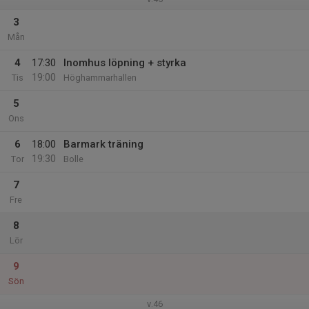
3
Mån
4
17:30
Inomhus löpning + styrka
19:00
Tis
Höghammarhallen
5
Ons
6
18:00
Barmark träning
19:30
Tor
Bolle
7
Fre
8
Lör
9
Sön
v.46