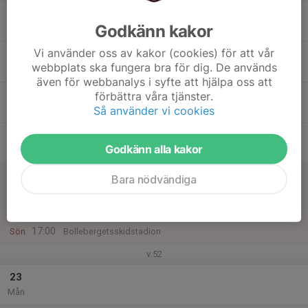
17
18:00
Skidlära
Godkänn kakor
19:30
Tis
Bollebergetsskidstadion
Vi använder oss av kakor (cookies) för att vår
18
webbplats ska fungera bra för dig. De används
Ons
även för webbanalys i syfte att hjälpa oss att
19
18:00
Skidlära
förbättra våra tjänster.
19:30
Så använder vi cookies
Tor
Bollebergetsskidstadion
20
Godkänn alla kakor
Fre
21
Bara nödvändiga
Lör
22
15:00
Skidlära
17:00
Sön
Bollebergetsskidstadion
v.52
23
Mån