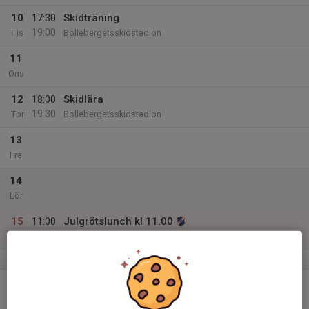
10
17:30
Skidträning
19:00
Tis
Bollebergetsskidstadion
11
Ons
12
18:00
Skidlära
19:30
Tor
Bollebergetsskidstadion
13
Fre
14
Lör
15
11:00
Julgrötslunch kl 11.00
14:00
Sön
Bollegården
v.51
16
Mån