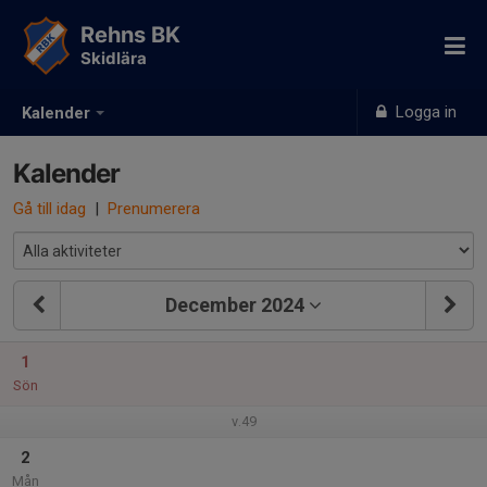
Rehns BK
Skidlära
Logga in
Kalender
Kalender
Gå till idag
|
Prenumerera
December 2024
1
Sön
v.49
2
Mån