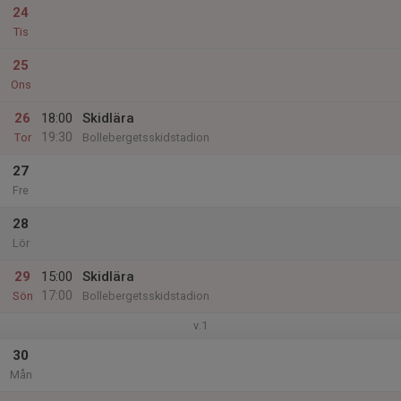
24
Tis
25
Ons
26
18:00
Skidlära
19:30
Tor
Bollebergetsskidstadion
27
Fre
28
Lör
29
15:00
Skidlära
17:00
Sön
Bollebergetsskidstadion
v.1
30
Mån