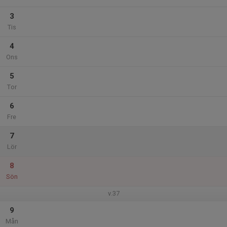
3
Tis
4
Ons
5
Tor
6
Fre
7
Lör
8
Sön
v.37
9
Mån