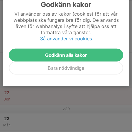
Godkänn kakor
17
Tis
Vi använder oss av kakor (cookies) för att vår
webbplats ska fungera bra för dig. De används
18
även för webbanalys i syfte att hjälpa oss att
Ons
förbättra våra tjänster.
Så använder vi cookies
19
Tor
Godkänn alla kakor
20
Fre
Bara nödvändiga
21
Lör
22
Sön
v.39
23
Mån