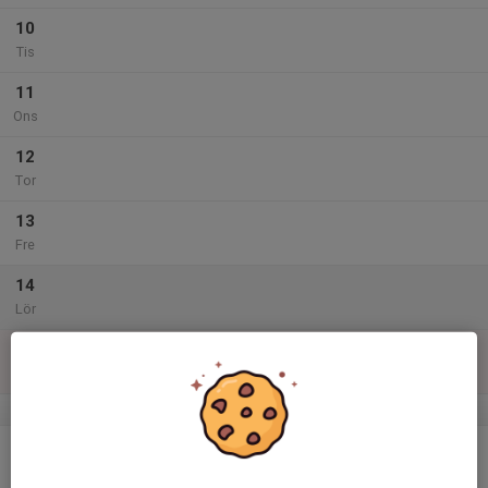
10
Tis
11
Ons
12
Tor
13
Fre
14
Lör
15
Sön
v.38
16
Mån