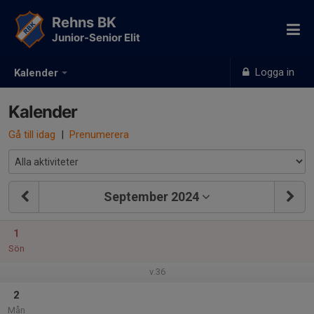
Rehns BK
Junior-Senior Elit
Logga in
Kalender
Kalender
Gå till idag
|
Prenumerera
September 2024
1
Sön
v.36
2
Mån