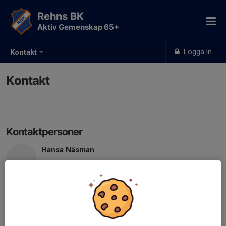
Rehns BK
Aktiv Gemenskap 65+
Logga in
Kontakt
Kontakt
Kontaktpersoner
Hansa Näsman
0278-178 13
070-247 83 21
hansatranare@gmail.com