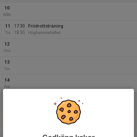
10
Mån
11
17:30
Friidrottsträning
18:30
Tis
Höghammarhallen
12
Ons
13
Tor
14
Fre
15
Lör
16
Sön
v.47