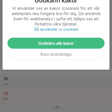
Godkänn kakor
17
Vi använder oss av kakor (cookies) för att vår
Mån
webbplats ska fungera bra för dig. De används
även för webbanalys i syfte att hjälpa oss att
18
17:30
Friidrottsträning
förbättra våra tjänster.
18:30
Tis
Höghammarhallen
Så använder vi cookies
19
Ons
Godkänn alla kakor
20
Bara nödvändiga
Tor
21
Fre
22
Lör
23
Sön
v.48