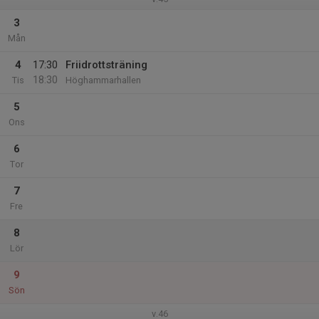
3
Mån
4
17:30
Friidrottsträning
18:30
Tis
Höghammarhallen
5
Ons
6
Tor
7
Fre
8
Lör
9
Sön
v.46