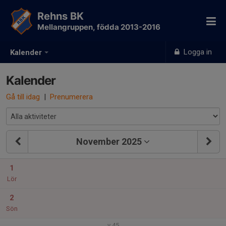
Rehns BK
Mellangruppen, födda 2013-2016
Logga in
Kalender
Kalender
Gå till idag
|
Prenumerera
November 2025
1
Lör
2
Sön
v.45