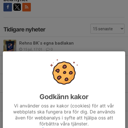
Tidigare nyheter
Rehns BK´s egna badlakan
15 jul, 17:01
0
DINA Försäkringar sponsrar Rehns BK
9 jul, 10:42
0
Fortsatt samarbete med Viggo Foundation
1 jul, 09:59
0
Godkänn kakor
Orientering för vuxna startar 6 maj
Vi använder oss av kakor (cookies) för att vår
23 apr, 10:36
0
webbplats ska fungera bra för dig. De används
även för webbanalys i syfte att hjälpa oss att
Välkommen Junior SM skidor 11- 15 Mars
förbättra våra tjänster.
7 mar, 17:52
0