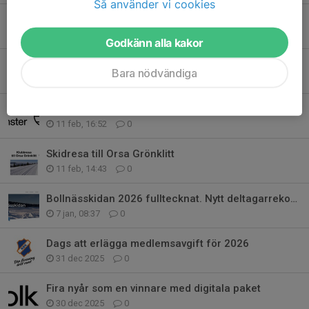
Så använder vi cookies
Kallelse till Rehns BK årsmöte 2026
19 feb, 09:28
0
Godkänn alla kakor
Bollnäs Bostäder ny sponsor till Rehns BK´s Junior-SM i skidor 2026
Bara nödvändiga
18 feb, 09:44
0
Svenska Fönster ny sponsor till Rehns BK
11 feb, 16:52
0
Skidresa till Orsa Grönklitt
11 feb, 14:43
0
Bollnässkidan 2026 fulltecknat. Nytt deltagarrekord.
7 jan, 08:37
0
Dags att erlägga medlemsavgift för 2026
31 dec 2025
0
Fira nyår som en vinnare med digitala paket
30 dec 2025
0