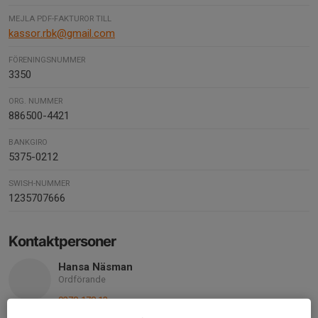
MEJLA PDF-FAKTUROR TILL
kassor.rbk@gmail.com
FÖRENINGSNUMMER
3350
ORG. NUMMER
886500-4421
BANKGIRO
5375-0212
SWISH-NUMMER
1235707666
Kontaktpersoner
Hansa Näsman
Ordförande
0278-178 13
070-247 83 21