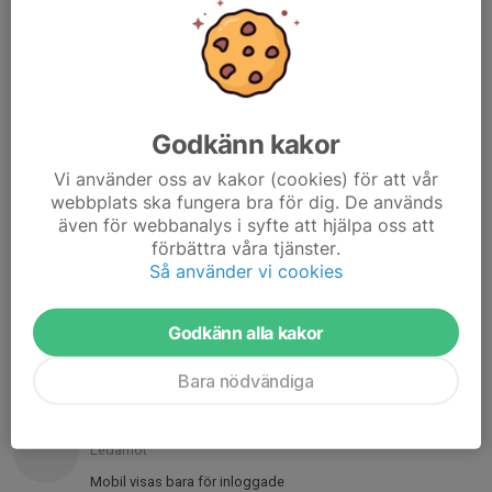
hansatranare@gmail.com
Henrik Magnusson
Sekreterare
070-227 97 81
bjornbaret1@hotmail.se
Godkänn kakor
Anna Kihlström
Vi använder oss av kakor (cookies) för att vår
Kassör
webbplats ska fungera bra för dig. De används
även för webbanalys i syfte att hjälpa oss att
Mobil visas bara för inloggade
förbättra våra tjänster.
E-post visas bara för inloggade
Så använder vi cookies
Ingela Rydesäter
Ledamot
Godkänn alla kakor
027-82 20 11
070-307 87 46
Bara nödvändiga
ingela@rydesater.se
Ann Zewgren
Ledamot
Mobil visas bara för inloggade