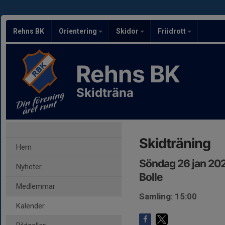
Rehns BK
Orientering
Skidor
Friidrott
Rehns BK
Skidträna
Skidträning
Hem
Söndag 26 jan 202
Nyheter
Bolle
Medlemmar
Samling: 15:00
Kalender