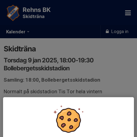
Rehns BK
Skidträna
Logga in
Kalender
Skidträna
Torsdag 9 jan 2025, 18:00-19:30
Bollebergetsskidstadion
Samling: 18:00, Bollebergetsskidstadion
Normalt på skidstadion Tis Tor hela vintern