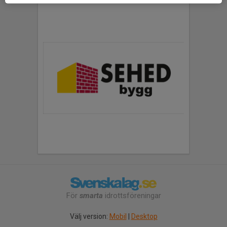
För
smarta
idrottsföreningar
Välj version:
Mobil
|
Desktop