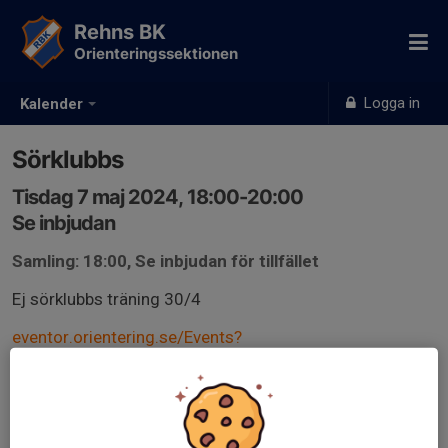
Rehns BK
Orienteringssektionen
Logga in
Kalender
Sörklubbs
Tisdag 7 maj 2024, 18:00-20:00
Se inbjudan
Samling: 18:00, Se inbjudan för tillfället
Ej sörklubbs träning 30/4
eventor.orientering.se/Events?
text=S%C3%B6rklubbs&organisations=11&competition
Types=level4&classifications=Local%2CClub&excludeAt
tributes=11&startDate=2024-04-01&endDate=2024-
11-