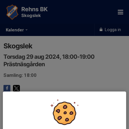
Rehns BK
Skogslek
Logga in
Kalender
Skogslek
Torsdag 29 aug 2024, 18:00-19:00
Prästnäsgården
Samling: 18:00