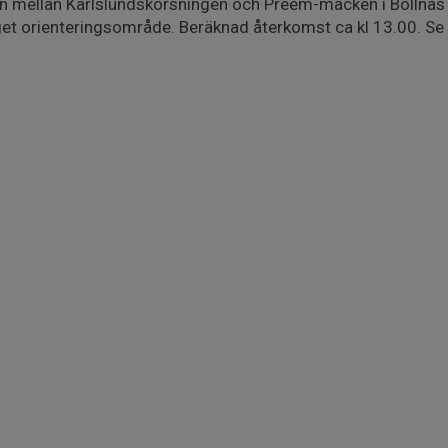
n mellan Karlslundskorsningen och Preem-macken i Bollnäs 
get orienteringsområde. Beräknad återkomst ca kl 13.00. Se 