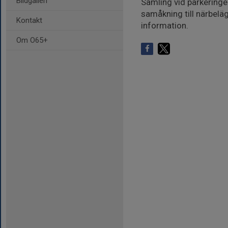
Bildgalleri
Samling vid parkeringe
samåkning till närbelä
Kontakt
information.
Om O65+