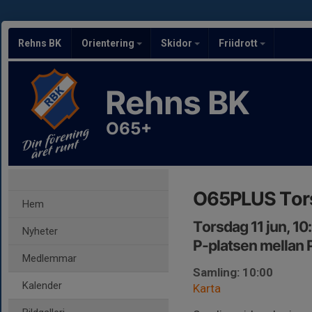
Rehns BK
Orientering
Skidor
Friidrott
Rehns BK
O65+
O65PLUS Tor
Hem
Torsdag 11 jun, 1
Nyheter
P-platsen mellan 
Medlemmar
Samling: 10:00
Kalender
Karta