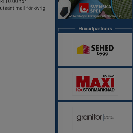
kl 10.00 för
utsänt mail för övrig
Huvudpartners