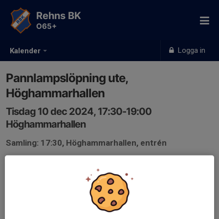
Rehns BK
O65+
Logga in
Kalender
Pannlampslöpning ute,
Höghammarhallen
Tisdag 10 dec 2024, 17:30-19:00
Höghammarhallen
Samling: 17:30, Höghammarhallen, entrén