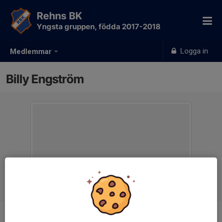
Rehns BK
Yngsta gruppen, födda 2017-2018
Logga in
Medlemmar
Billy Engström
Ålder
11 år