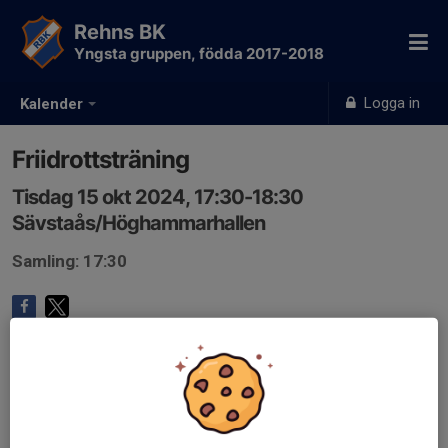
Rehns BK
Yngsta gruppen, födda 2017-2018
Logga in
Kalender
Friidrottsträning
Tisdag 15 okt 2024, 17:30-18:30
Sävstaås/Höghammarhallen
Samling: 17:30