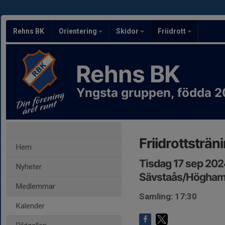
Rehns BK
Orientering
Skidor
Friidrott
Rehns BK
Yngsta gruppen, födda 
Friidrottsträn
Hem
Tisdag 17 sep 202
Nyheter
Sävstaås/Högham
Medlemmar
Samling: 17:30
Kalender