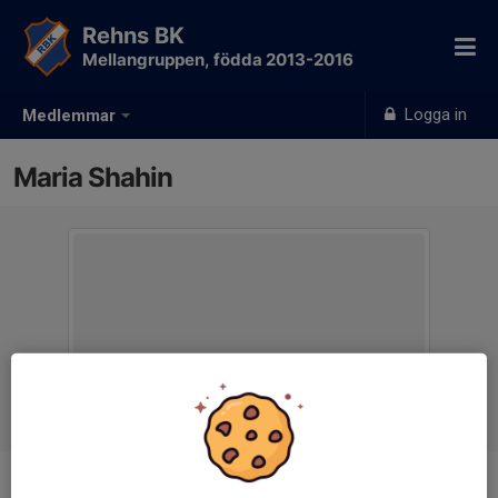
Rehns BK
Mellangruppen, födda 2013-2016
Logga in
Medlemmar
Maria Shahin
Ålder
10 år