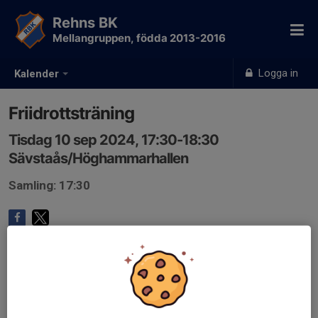
Rehns BK
Mellangruppen, födda 2013-2016
Logga in
Kalender
Friidrottsträning
Tisdag 10 sep 2024, 17:30-18:30
Sävstaås/Höghammarhallen
Samling: 17:30