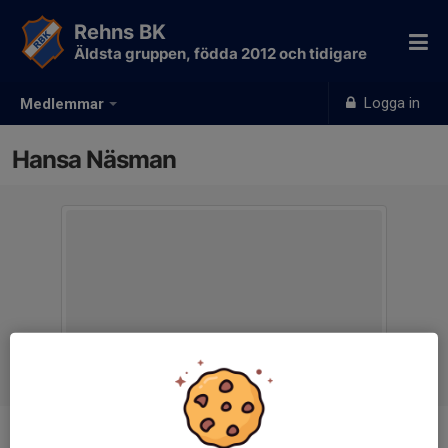
Rehns BK
Äldsta gruppen, födda 2012 och tidigare
Logga in
Medlemmar
Hansa Näsman
Titel