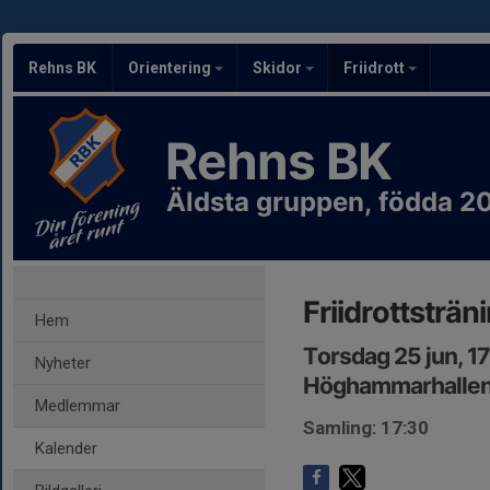
Rehns BK
Orientering
Skidor
Friidrott
Rehns BK
Äldsta gruppen, födda 20
Friidrottsträn
Hem
Torsdag 25 jun, 1
Nyheter
Höghammarhalle
Medlemmar
Samling: 17:30
Kalender