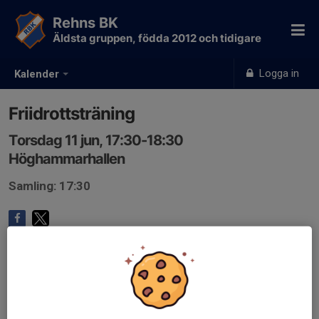
Rehns BK
Äldsta gruppen, födda 2012 och tidigare
Logga in
Kalender
Friidrottsträning
Torsdag 11 jun, 17:30-18:30
Höghammarhallen
Samling: 17:30