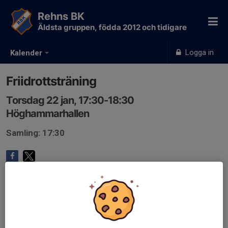
Rehns BK
Äldsta gruppen, födda 2012 och tidigare
Logga in
Kalender
Friidrottsträning
Torsdag 22 jan, 17:30-18:30
Höghammarhallen
Samling: 17:30