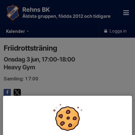
Rehns BK
Äldsta gruppen, födda 2012 och tidigare
Logga in
Kalender
Friidrottsträning
Onsdag 3 jun, 17:00-18:00
Heavy Gym
Samling: 17:00