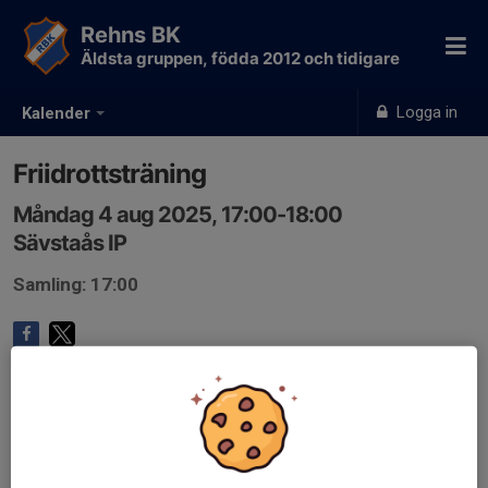
Rehns BK
Äldsta gruppen, födda 2012 och tidigare
Logga in
Kalender
Friidrottsträning
Måndag 4 aug 2025, 17:00-18:00
Sävstaås IP
Samling: 17:00