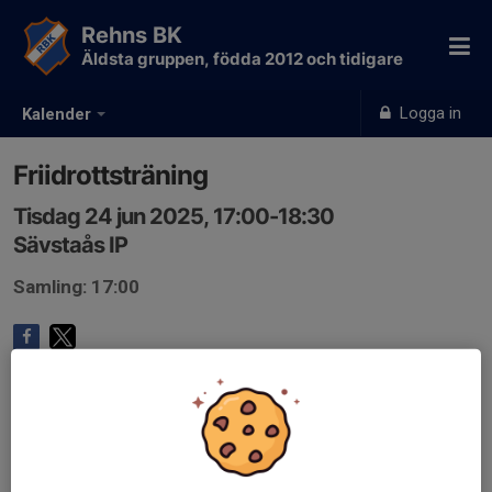
Rehns BK
Äldsta gruppen, födda 2012 och tidigare
Logga in
Kalender
Friidrottsträning
Tisdag 24 jun 2025, 17:00-18:30
Sävstaås IP
Samling: 17:00