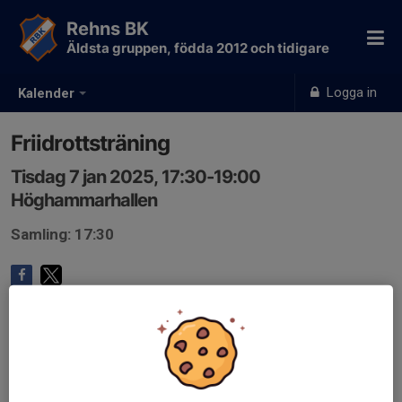
Rehns BK
Äldsta gruppen, födda 2012 och tidigare
Logga in
Kalender
Friidrottsträning
Tisdag 7 jan 2025, 17:30-19:00
Höghammarhallen
Samling: 17:30