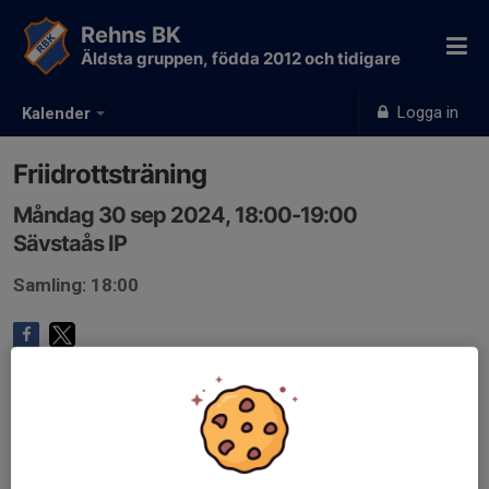
Rehns BK
Äldsta gruppen, födda 2012 och tidigare
Logga in
Kalender
Friidrottsträning
Måndag 30 sep 2024, 18:00-19:00
Sävstaås IP
Samling: 18:00